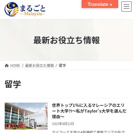
コ
ナ
Translate »
ン
ビ
テ
ゲ
ン
ー
ツ
シ
へ
ョ
最新お役立ち情報
ス
ン
キ
に
ッ
移
プ
動
HOME
最新お役立ち情報
留学
留学
世界トップ1％に入るマレーシアのエリ
ート大学?!～私がTaylor’s大学を選んだ
理由～
2023年8月22日
テイラーズ大学は4年連続で東南アジアの私立