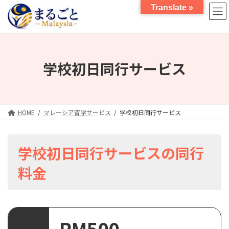
コ
ナ
Translate »
ン
ビ
テ
ゲ
ン
ー
ツ
シ
へ
ョ
学校初日同行サービス
ス
ン
キ
に
ッ
移
プ
動
HOME
マレーシア留学サービス
学校初日同行サービス
学校初日同行サービスの同行
料金
RM500