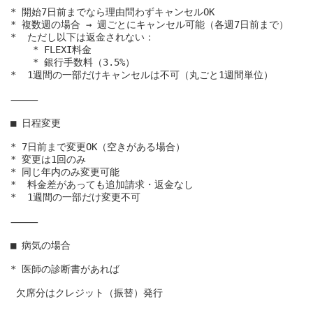
* 開始7日前までなら理由問わずキャンセルOK

* 複数週の場合 → 週ごとにキャンセル可能（各週7日前まで）

*  ただし以下は返金されない：

    * FLEXI料金

    * 銀行手数料（3.5%）

*  1週間の一部だけキャンセルは不可（丸ごと1週間単位）

⸻

■ 日程変更

* 7日前まで変更OK（空きがある場合）

* 変更は1回のみ

* 同じ年内のみ変更可能

*  料金差があっても追加請求・返金なし

*  1週間の一部だけ変更不可

⸻

■ 病気の場合

* 医師の診断書があれば

 欠席分はクレジット（振替）発行
