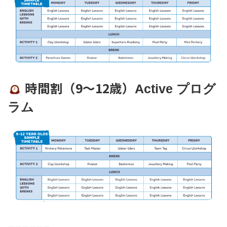
時間割（9〜12歳）
Active
プログ
ラム