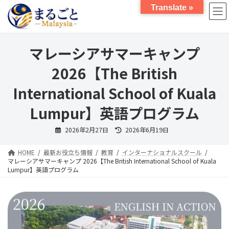
コ
ナ
Translate »
ン
ビ
テ
ゲ
ン
ー
ツ
シ
マレーシアサマーキャンプ
へ
ョ
ス
ン
2026【The British
キ
に
ッ
移
International School of Kuala
プ
動
Lumpur】英語プログラム
最
2026年2月27日
2026年6月19日
終
更
新
HOME
最新お役立ち情報
教育
インターナショナルスクール
日
時
マレーシアサマーキャンプ 2026【The British International School of Kuala
:
Lumpur】英語プログラム