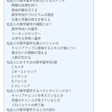
社会人が語学留学を成功させるポイント
明確な目標を持つ
資金計画を立てる
語学学校やプログラムの選定
仕事と学業の両立を考える
社会人の語学留学の種類とは？
語学学校への留学
ワーキングホリデー
大学や大学院へ留学
社会人が語学留学を選ぶメリットは
キャリアアップに直結するスキルが身につく
異文化への理解が深まる
人脈が広がる
社会人におすすめの語学留学先5選
1.カナダ
2.オーストラリア
3.イギリス
4.アメリカ
5.マレーシア
社会人が語学留学するベストタイミングは？
キャリアチェンジを考えているとき
昇進のチャンスが見えているとき
プロジェクトの終了後
社会人の語学留学するときの流れ