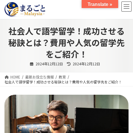
コ
ナ
Translate »
ン
ビ
テ
ゲ
ン
ー
ツ
シ
社会人で語学留学！成功させる
へ
ョ
ス
ン
秘訣とは？費用や人気の留学先
キ
に
ッ
移
をご紹介！
プ
動
最
2024年12月12日
2024年12月12日
終
更
新
HOME
最新お役立ち情報
教育
日
時
社会人で語学留学！成功させる秘訣とは？費用や人気の留学先をご紹介！
: