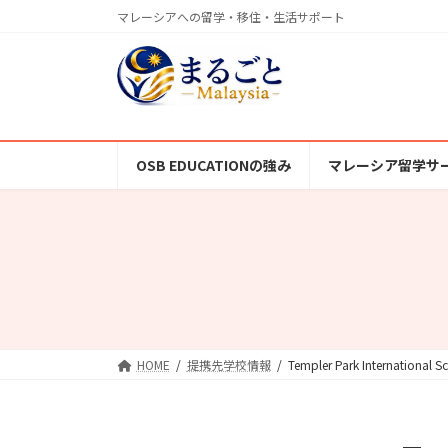
コ
ナ
マレーシアへの留学・移住・生活サポート
ン
ビ
テ
ゲ
ン
ー
ツ
シ
へ
ョ
ス
ン
OSB EDUCATIONの強み
マレーシア留学サ
キ
に
ッ
移
プ
動
HOME
提携先学校情報
Templer Park International S