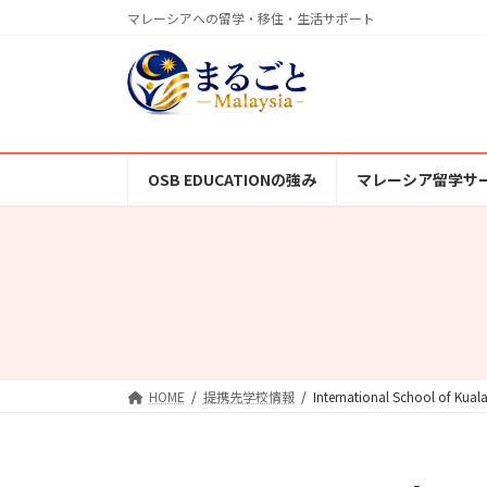
コ
ナ
マレーシアへの留学・移住・生活サポート
ン
ビ
テ
ゲ
ン
ー
ツ
シ
へ
ョ
ス
ン
OSB EDUCATIONの強み
マレーシア留学サ
キ
に
ッ
移
プ
動
HOME
提携先学校情報
International School of Kua