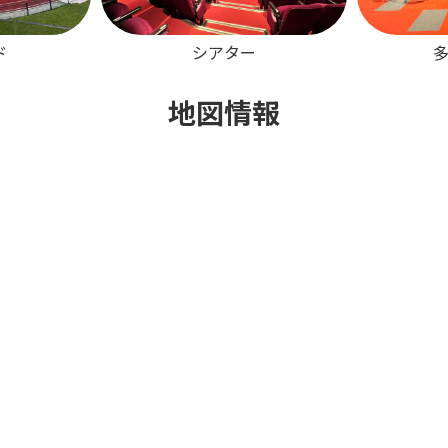
ド
シアター
地図情報