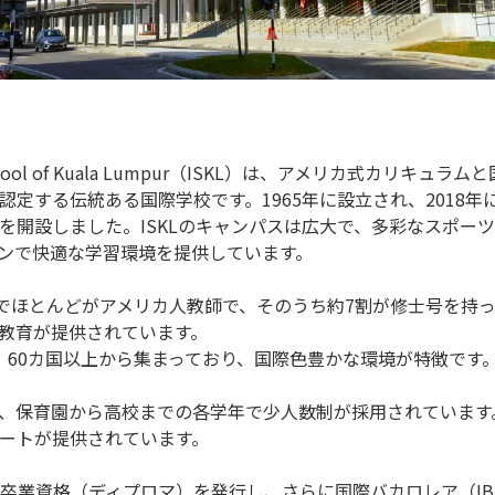
nal School of Kuala Lumpur（ISKL）は、アメリカ式カリキ
認定する伝統ある国際学校です。1965年に設立され、2018
を開設しました。ISKLのキャンパスは広大で、多彩なスポー
ンで快適な学習環境を提供しています。
中でほとんどがアメリカ人教師で、そのうち約7割が修士号を持
教育が提供されています。
で、60カ国以上から集まっており、国際色豊かな環境が特徴です
、保育園から高校までの各学年で少人数制が採用されています
ートが提供されています。
高校卒業資格（ディプロマ）を発行し、さらに国際バカロレア（I