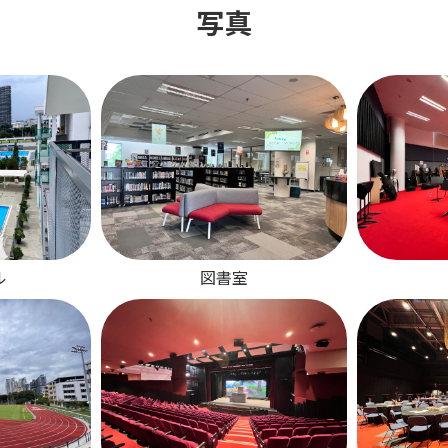
写真
ル
図書室