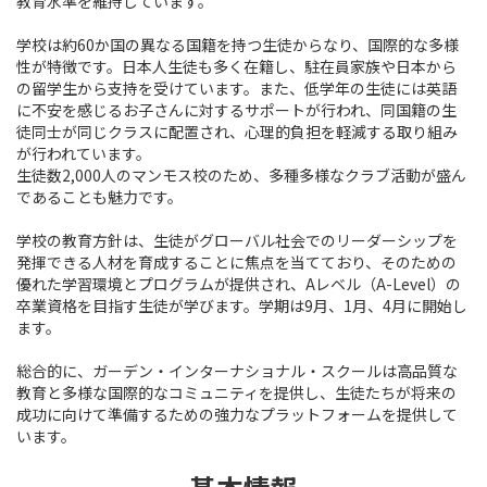
教育水準を維持しています。
学校は約60か国の異なる国籍を持つ生徒からなり、国際的な多様
性が特徴です。日本人生徒も多く在籍し、駐在員家族や日本から
の留学生から支持を受けています。また、低学年の生徒には英語
に不安を感じるお子さんに対するサポートが行われ、同国籍の生
徒同士が同じクラスに配置され、心理的負担を軽減する取り組み
が行われています。
生徒数2,000人のマンモス校のため、多種多様なクラブ活動が盛ん
であることも魅力です。
学校の教育方針は、生徒がグローバル社会でのリーダーシップを
発揮できる人材を育成することに焦点を当てており、そのための
優れた学習環境とプログラムが提供され、Aレベル（A-Level）の
卒業資格を目指す生徒が学びます。学期は9月、1月、4月に開始し
ます。
総合的に、ガーデン・インターナショナル・スクールは高品質な
教育と多様な国際的なコミュニティを提供し、生徒たちが将来の
成功に向けて準備するための強力なプラットフォームを提供して
います。