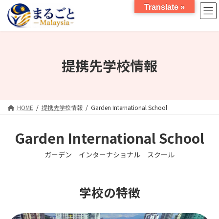
コ
ナ
Translate »
ン
ビ
テ
ゲ
ン
ー
ツ
シ
へ
ョ
提携先学校情報
ス
ン
キ
に
ッ
移
プ
動
HOME
提携先学校情報
Garden International School
Garden International School
ガーデン インターナショナル スクール
学校の特徴