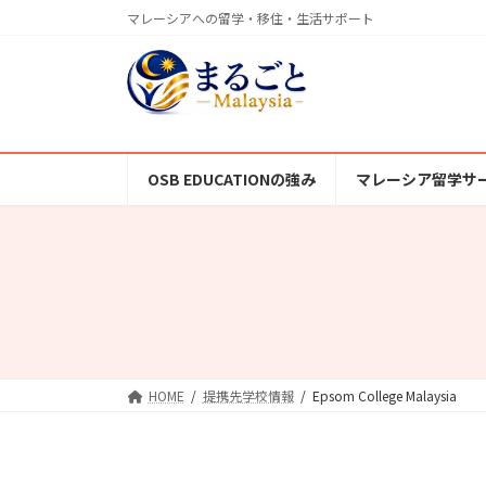
コ
ナ
マレーシアへの留学・移住・生活サポート
ン
ビ
テ
ゲ
ン
ー
ツ
シ
へ
ョ
ス
ン
OSB EDUCATIONの強み
マレーシア留学サ
キ
に
ッ
移
プ
動
HOME
提携先学校情報
Epsom College Malaysia