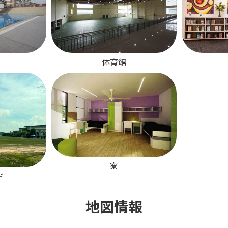
体育館
寮
ド
地図情報