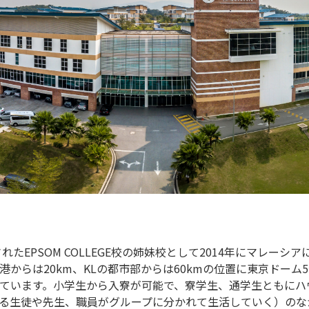
されたEPSOM COLLEGE校の姉妹校として2014年にマレー
港からは20km、KLの都市部からは60kmの位置に東京ドーム
ています。小学生から入寮が可能で、寮学生、通学生ともにハ
る生徒や先生、職員がグループに分かれて生活していく）のな