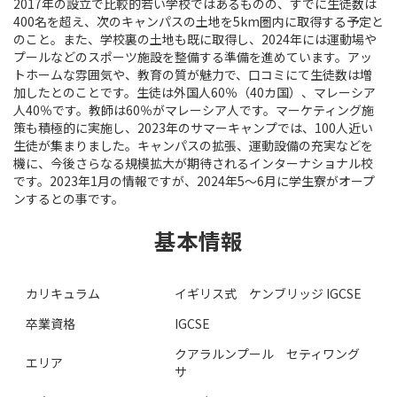
2017年の設立で比較的若い学校ではあるものの、すでに生徒数は
400名を超え、次のキャンパスの土地を5km圏内に取得する予定と
のこと。また、学校裏の土地も既に取得し、2024年には運動場や
プールなどのスポーツ施設を整備する準備を進めています。アッ
トホームな雰囲気や、教育の質が魅力で、口コミにて生徒数は増
加したとのことです。生徒は外国人60％（40カ国）、マレーシア
人40％です。教師は60％がマレーシア人です。マーケティング施
策も積極的に実施し、2023年のサマーキャンプでは、100人近い
生徒が集まりました。キャンパスの拡張、運動設備の充実などを
機に、今後さらなる規模拡大が期待されるインターナショナル校
です。2023年1月の情報ですが、2024年5〜6月に学生寮がオープ
ンするとの事です。
基本情報
カリキュラム
イギリス式 ケンブリッジ IGCSE
卒業資格
IGCSE
クアラルンプール セティワング
エリア
サ