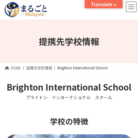
コ
ナ
Translate »
ン
ビ
テ
ゲ
ン
ー
ツ
シ
へ
ョ
提携先学校情報
ス
ン
キ
に
ッ
移
プ
動
HOME
提携先学校情報
Brighton International School
Brighton International School
ブライトン インターナショナル スクール
学校の特徴