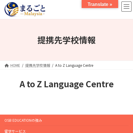
コ
ナ
Translate »
ン
ビ
テ
ゲ
ン
ー
ツ
シ
へ
ョ
提携先学校情報
ス
ン
キ
に
ッ
移
プ
動
HOME
提携先学校情報
A to Z Language Centre
A to Z Language Centre
OSB EDUCATIONの強み
留学サービス