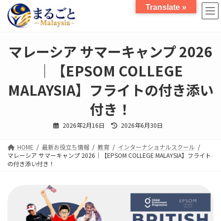
コ
ナ
Translate »
ン
ビ
テ
ゲ
ン
ー
ツ
シ
マレーシア サマーキャンプ 2026
へ
ョ
ス
ン
｜【EPSOM COLLEGE
キ
に
ッ
移
MALAYSIA】フライトの付き添い
プ
動
付き！
最
2026年2月16日
2026年6月30日
終
更
新
HOME
最新お役立ち情報
教育
インターナショナルスクール
日
時
マレーシア サマーキャンプ 2026｜【EPSOM COLLEGE MALAYSIA】フライト
:
の付き添い付き！