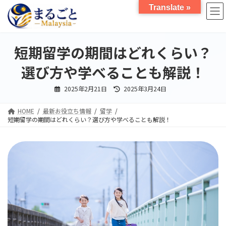
コ
ナ
Translate »
ン
ビ
テ
ゲ
ン
ー
ツ
シ
短期留学の期間はどれくらい？
へ
ョ
ス
ン
選び方や学べることも解説！
キ
に
ッ
移
最
2025年2月21日
2025年3月24日
終
プ
動
更
新
HOME
最新お役立ち情報
留学
日
時
短期留学の期間はどれくらい？選び方や学べることも解説！
: