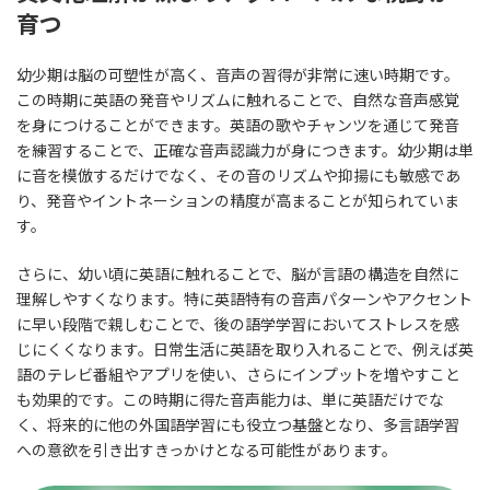
育つ
幼少期は脳の可塑性が高く、音声の習得が非常に速い時期です。
この時期に英語の発音やリズムに触れることで、自然な音声感覚
を身につけることができます。英語の歌やチャンツを通じて発音
を練習することで、正確な音声認識力が身につきます。幼少期は単
に音を模倣するだけでなく、その音のリズムや抑揚にも敏感であ
り、発音やイントネーションの精度が高まることが知られていま
す。
さらに、幼い頃に英語に触れることで、脳が言語の構造を自然に
理解しやすくなります。特に英語特有の音声パターンやアクセント
に早い段階で親しむことで、後の語学学習においてストレスを感
じにくくなります。日常生活に英語を取り入れることで、例えば英
語のテレビ番組やアプリを使い、さらにインプットを増やすこと
も効果的です。この時期に得た音声能力は、単に英語だけでな
く、将来的に他の外国語学習にも役立つ基盤となり、多言語学習
への意欲を引き出すきっかけとなる可能性があります。