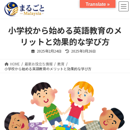
コ
ナ
Translate »
ン
ビ
テ
ゲ
ン
ー
ツ
シ
小学校から始める英語教育のメ
へ
ョ
ス
ン
リットと効果的な学び方
キ
に
ッ
移
最
2025年2月24日
2025年3月26日
終
プ
動
更
新
HOME
最新お役立ち情報
教育
日
時
小学校から始める英語教育のメリットと効果的な学び方
: