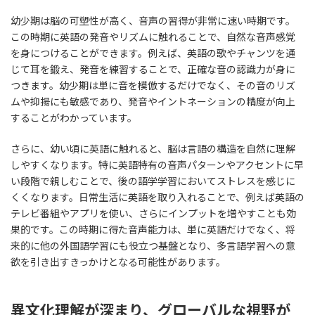
幼少期は脳の可塑性が高く、音声の習得が非常に速い時期です。
この時期に英語の発音やリズムに触れることで、自然な音声感覚
を身につけることができます。例えば、英語の歌やチャンツを通
じて耳を鍛え、発音を練習することで、正確な音の認識力が身に
つきます。幼少期は単に音を模倣するだけでなく、その音のリズ
ムや抑揚にも敏感であり、発音やイントネーションの精度が向上
することがわかっています。
さらに、幼い頃に英語に触れると、脳は言語の構造を自然に理解
しやすくなります。特に英語特有の音声パターンやアクセントに早
い段階で親しむことで、後の語学学習においてストレスを感じに
くくなります。日常生活に英語を取り入れることで、例えば英語の
テレビ番組やアプリを使い、さらにインプットを増やすことも効
果的です。この時期に得た音声能力は、単に英語だけでなく、将
来的に他の外国語学習にも役立つ基盤となり、多言語学習への意
欲を引き出すきっかけとなる可能性があります。
異文化理解が深まり、グローバルな視野が